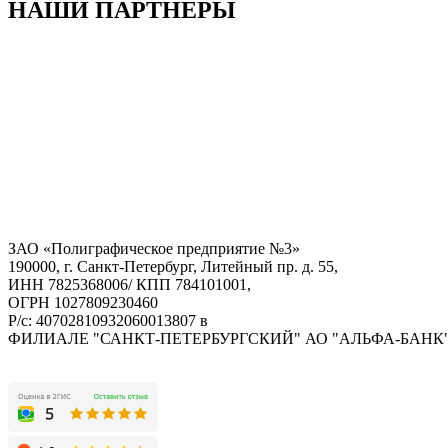
НАШИ ПАРТНЕРЫ
ЗАО «Полиграфическое предприятие №3»
190000, г. Санкт-Петербург, Литейный пр. д. 55,
ИНН 7825368006/ КПП 784101001,
ОГРН 1027809230460
Р/с: 40702810932060013807 в
ФИЛИАЛЕ "САНКТ-ПЕТЕРБУРГСКИЙ" АО "АЛЬФА-БАНК