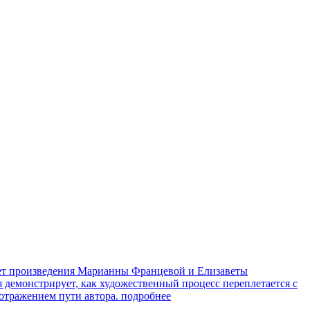
яет произведения Марианны Францевой и Елизаветы
я демонстрирует, как художественный процесс переплетается с
 отражением пути автора.
подробнее