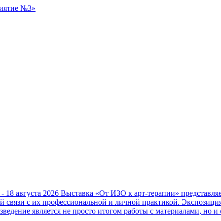
 - 18 августа 2026
Выставка «От ИЗО к арт-терапии» представл
ой связи с их профессиональной и личной практикой. Экспозици
зведение является не просто итогом работы с материалами, но и