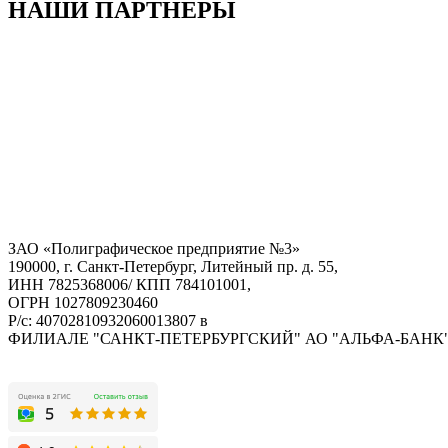
НАШИ ПАРТНЕРЫ
ЗАО «Полиграфическое предприятие №3»
190000, г. Санкт-Петербург, Литейный пр. д. 55,
ИНН 7825368006/ КПП 784101001,
ОГРН 1027809230460
Р/с: 40702810932060013807 в
ФИЛИАЛЕ "САНКТ-ПЕТЕРБУРГСКИЙ" АО "АЛЬФА-БАНК