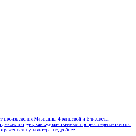
яет произведения Марианны Францевой и Елизаветы
я демонстрирует, как художественный процесс переплетается с
 отражением пути автора.
подробнее