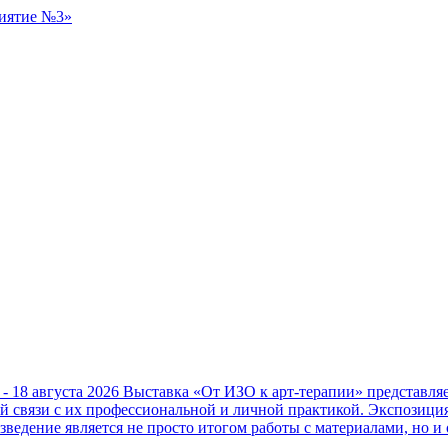
 - 18 августа 2026
Выставка «От ИЗО к арт-терапии» представл
ой связи с их профессиональной и личной практикой. Экспозици
зведение является не просто итогом работы с материалами, но и