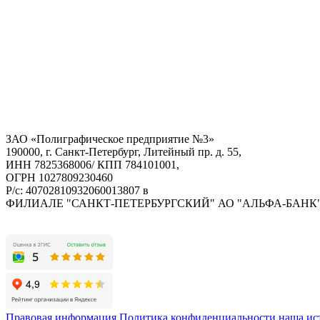
ЗАО «Полиграфическое предприятие №3»
190000, г. Санкт-Петербург, Литейный пр. д. 55,
ИНН 7825368006/ КПП 784101001,
ОГРН 1027809230460
Р/с: 40702810932060013807 в
ФИЛИАЛЕ "САНКТ-ПЕТЕРБУРГСКИЙ" АО "АЛЬФА-БАНК
Правовая информация
Политика конфиденциальности
наша ис