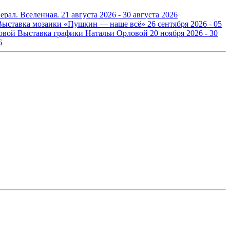
ерал. Вселенная.
21 августа 2026 - 30 августа 2026
Выставка мозаики «Пушкин — наше всё»
26 сентября 2026 - 05
Выставка графики Натальи Орловой
20 ноября 2026 - 30
6