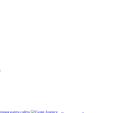
"
тория
карта сайта