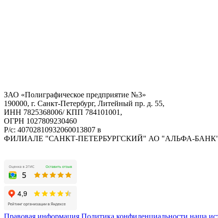
ЗАО «Полиграфическое предприятие №3»
190000, г. Санкт-Петербург, Литейный пр. д. 55,
ИНН 7825368006/ КПП 784101001,
ОГРН 1027809230460
Р/с: 40702810932060013807 в
ФИЛИАЛЕ "САНКТ-ПЕТЕРБУРГСКИЙ" АО "АЛЬФА-БАНК
Правовая информация
Политика конфиденциальности
наша ис