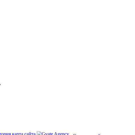
"
тория
карта сайта