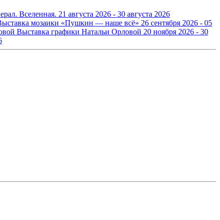
ерал. Вселенная.
21 августа 2026 - 30 августа 2026
Выставка мозаики «Пушкин — наше всё»
26 сентября 2026 - 05
Выставка графики Натальи Орловой
20 ноября 2026 - 30
6