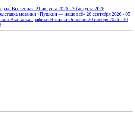
ерал. Вселенная.
21 августа 2026 - 30 августа 2026
Выставка мозаики «Пушкин — наше всё»
26 сентября 2026 - 05
Выставка графики Натальи Орловой
20 ноября 2026 - 30
6