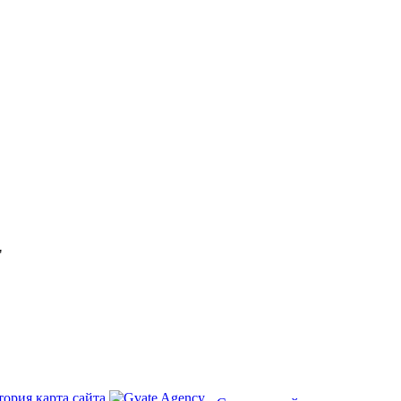
"
тория
карта сайта