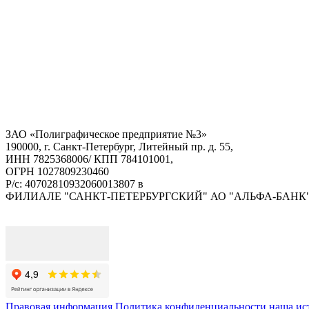
ЗАО «Полиграфическое предприятие №3»
190000, г. Санкт-Петербург, Литейный пр. д. 55,
ИНН 7825368006/ КПП 784101001,
ОГРН 1027809230460
Р/с: 40702810932060013807 в
ФИЛИАЛЕ "САНКТ-ПЕТЕРБУРГСКИЙ" АО "АЛЬФА-БАНК
Правовая информация
Политика конфиденциальности
наша ис