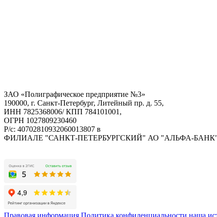
ЗАО «Полиграфическое предприятие №3»
190000, г. Санкт-Петербург, Литейный пр. д. 55,
ИНН 7825368006/ КПП 784101001,
ОГРН 1027809230460
Р/с: 40702810932060013807 в
ФИЛИАЛЕ "САНКТ-ПЕТЕРБУРГСКИЙ" АО "АЛЬФА-БАНК
Правовая информация
Политика конфиденциальности
наша ис