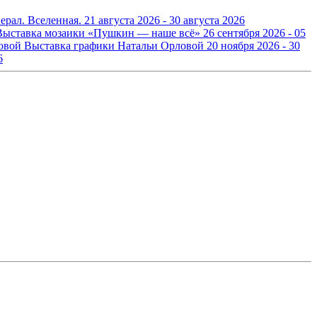
ерал. Вселенная.
21 августа 2026 - 30 августа 2026
Выставка мозаики «Пушкин — наше всё»
26 сентября 2026 - 05
Выставка графики Натальи Орловой
20 ноября 2026 - 30
6