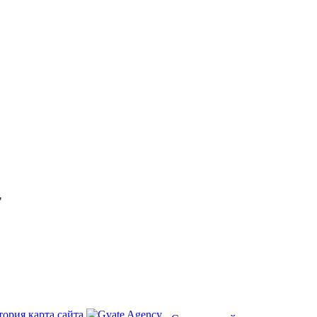
"
тория
карта сайта