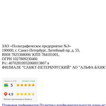
ЗАО «Полиграфическое предприятие №3»
190000, г. Санкт-Петербург, Литейный пр. д. 55,
ИНН 7825368006/ КПП 784101001,
ОГРН 1027809230460
Р/с: 40702810932060013807 в
ФИЛИАЛЕ "САНКТ-ПЕТЕРБУРГСКИЙ" АО "АЛЬФА-БАНК
Правовая информация
Политика конфиденциальности
наша ис