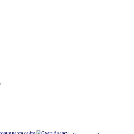
"
тория
карта сайта