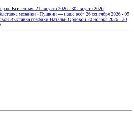
ерал. Вселенная.
21 августа 2026 - 30 августа 2026
Выставка мозаики «Пушкин — наше всё»
26 сентября 2026 - 05
Выставка графики Натальи Орловой
20 ноября 2026 - 30
6