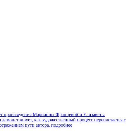
яет произведения Марианны Францевой и Елизаветы
я демонстрирует, как художественный процесс переплетается с
 отражением пути автора.
подробнее