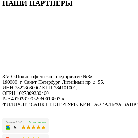
НАШИ ПАРТНЕРЫ
ЗАО «Полиграфическое предприятие №3»
190000, г. Санкт-Петербург, Литейный пр. д. 55,
ИНН 7825368006/ КПП 784101001,
ОГРН 1027809230460
Р/с: 40702810932060013807 в
ФИЛИАЛЕ "САНКТ-ПЕТЕРБУРГСКИЙ" АО "АЛЬФА-БАНК