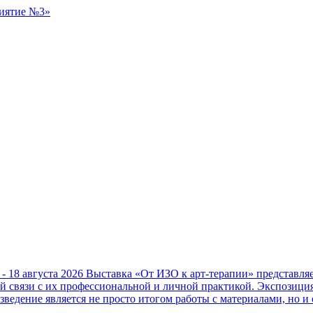
 - 18 августа 2026
Выставка «От ИЗО к арт-терапии» представл
ой связи с их профессиональной и личной практикой. Экспозици
зведение является не просто итогом работы с материалами, но и