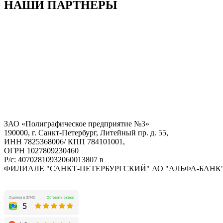
НАШИ ПАРТНЕРЫ
ЗАО «Полиграфическое предприятие №3»
190000, г. Санкт-Петербург, Литейный пр. д. 55,
ИНН 7825368006/ КПП 784101001,
ОГРН 1027809230460
Р/с: 40702810932060013807 в
ФИЛИАЛЕ "САНКТ-ПЕТЕРБУРГСКИЙ" АО "АЛЬФА-БАНК