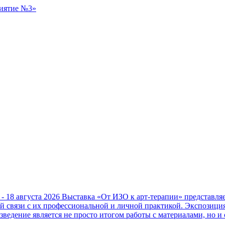
 - 18 августа 2026
Выставка «От ИЗО к арт-терапии» представл
ой связи с их профессиональной и личной практикой. Экспозици
зведение является не просто итогом работы с материалами, но и