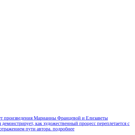
яет произведения Марианны Францевой и Елизаветы
я демонстрирует, как художественный процесс переплетается с
 отражением пути автора.
подробнее