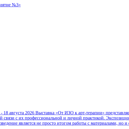
 - 18 августа 2026
Выставка «От ИЗО к арт-терапии» представл
ой связи с их профессиональной и личной практикой. Экспозици
зведение является не просто итогом работы с материалами, но и