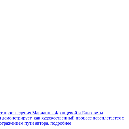
яет произведения Марианны Францевой и Елизаветы
я демонстрирует, как художественный процесс переплетается с
 отражением пути автора.
подробнее