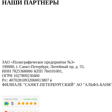
НАШИ ПАРТНЕРЫ
ЗАО «Полиграфическое предприятие №3»
190000, г. Санкт-Петербург, Литейный пр. д. 55,
ИНН 7825368006/ КПП 784101001,
ОГРН 1027809230460
Р/с: 40702810932060013807 в
ФИЛИАЛЕ "САНКТ-ПЕТЕРБУРГСКИЙ" АО "АЛЬФА-БАНК