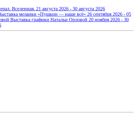
ерал. Вселенная.
21 августа 2026 - 30 августа 2026
Выставка мозаики «Пушкин — наше всё»
26 сентября 2026 - 05
Выставка графики Натальи Орловой
20 ноября 2026 - 30
6