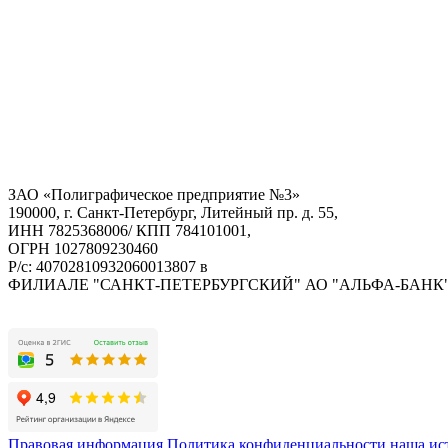
ЗАО «Полиграфическое предприятие №3»
190000, г. Санкт-Петербург, Литейный пр. д. 55,
ИНН 7825368006/ КПП 784101001,
ОГРН 1027809230460
Р/с: 40702810932060013807 в
ФИЛИАЛЕ "САНКТ-ПЕТЕРБУРГСКИЙ" АО "АЛЬФА-БАНК
Правовая информация
Политика конфиденциальности
наша ис