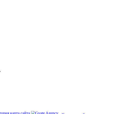
"
тория
карта сайта