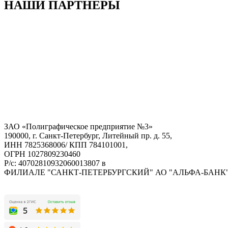
НАШИ ПАРТНЕРЫ
ЗАО «Полиграфическое предприятие №3»
190000, г. Санкт-Петербург, Литейный пр. д. 55,
ИНН 7825368006/ КПП 784101001,
ОГРН 1027809230460
Р/с: 40702810932060013807 в
ФИЛИАЛЕ "САНКТ-ПЕТЕРБУРГСКИЙ" АО "АЛЬФА-БАНК