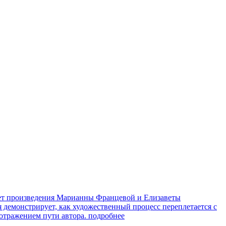
яет произведения Марианны Францевой и Елизаветы
я демонстрирует, как художественный процесс переплетается с
 отражением пути автора.
подробнее