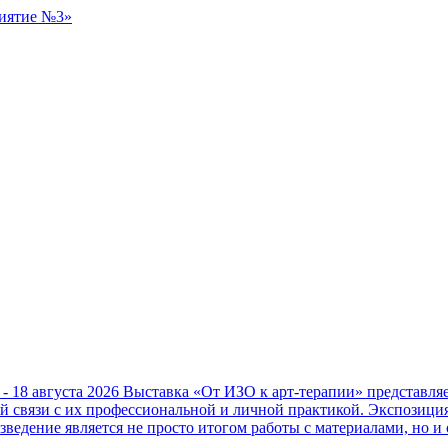
 - 18 августа 2026
Выставка «От ИЗО к арт-терапии» представл
ой связи с их профессиональной и личной практикой. Экспозици
зведение является не просто итогом работы с материалами, но и