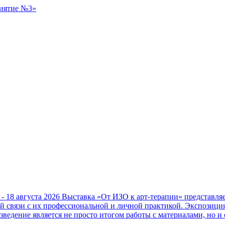
 - 18 августа 2026
Выставка «От ИЗО к арт-терапии» представл
ой связи с их профессиональной и личной практикой. Экспозици
зведение является не просто итогом работы с материалами, но и