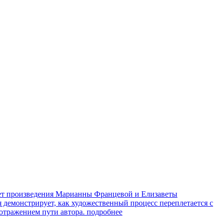
яет произведения Марианны Францевой и Елизаветы
я демонстрирует, как художественный процесс переплетается с
 отражением пути автора.
подробнее