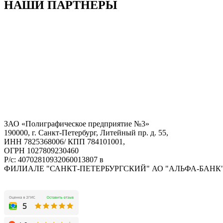
НАШИ ПАРТНЕРЫ
ЗАО «Полиграфическое предприятие №3»
190000, г. Санкт-Петербург, Литейный пр. д. 55,
ИНН 7825368006/ КПП 784101001,
ОГРН 1027809230460
Р/с: 40702810932060013807 в
ФИЛИАЛЕ "САНКТ-ПЕТЕРБУРГСКИЙ" АО "АЛЬФА-БАНК