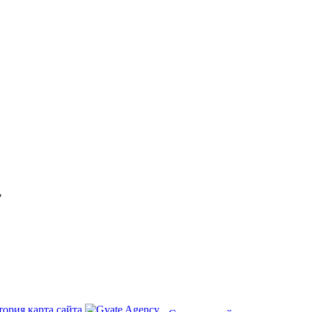
"
тория
карта сайта