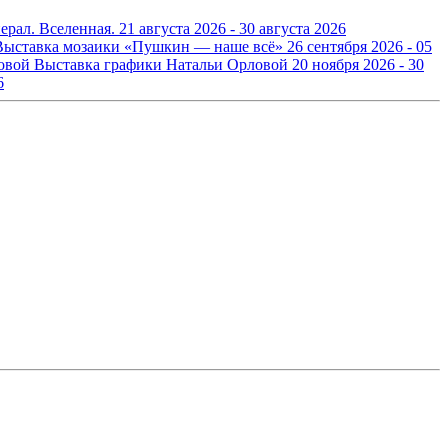
ерал. Вселенная.
21 августа 2026 - 30 августа 2026
Выставка мозаики «Пушкин — наше всё»
26 сентября 2026 - 05
Выставка графики Натальи Орловой
20 ноября 2026 - 30
6