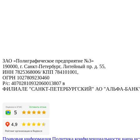
ЗАО «Полиграфическое предприятие №3»
190000, г. Санкт-Петербург, Литейный пр. д. 55,
ИНН 7825368006/ КПП 784101001,
ОГРН 1027809230460
Р/с: 40702810932060013807 в
ФИЛИАЛЕ "САНКТ-ПЕТЕРБУРГСКИЙ" АО "АЛЬФА-БАНК
Правовая информация
Политика конфиденциальности
наша ис