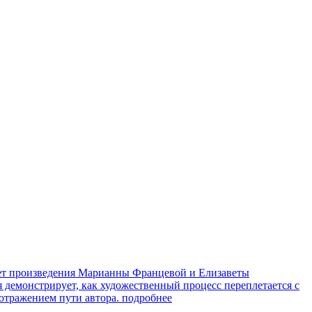
яет произведения Марианны Францевой и Елизаветы
я демонстрирует, как художественный процесс переплетается с
 отражением пути автора.
подробнее