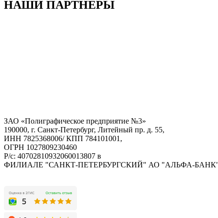
НАШИ ПАРТНЕРЫ
ЗАО «Полиграфическое предприятие №3»
190000, г. Санкт-Петербург, Литейный пр. д. 55,
ИНН 7825368006/ КПП 784101001,
ОГРН 1027809230460
Р/с: 40702810932060013807 в
ФИЛИАЛЕ "САНКТ-ПЕТЕРБУРГСКИЙ" АО "АЛЬФА-БАНК