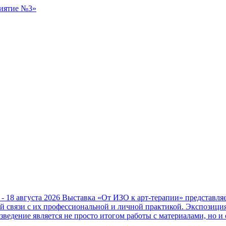
 - 18 августа 2026
Выставка «От ИЗО к арт-терапии» представл
ой связи с их профессиональной и личной практикой. Экспозици
зведение является не просто итогом работы с материалами, но и