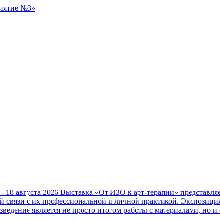
 - 18 августа 2026
Выставка «От ИЗО к арт-терапии» представл
ой связи с их профессиональной и личной практикой. Экспозици
зведение является не просто итогом работы с материалами, но и