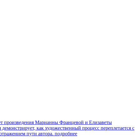
яет произведения Марианны Францевой и Елизаветы
я демонстрирует, как художественный процесс переплетается с
 отражением пути автора.
подробнее