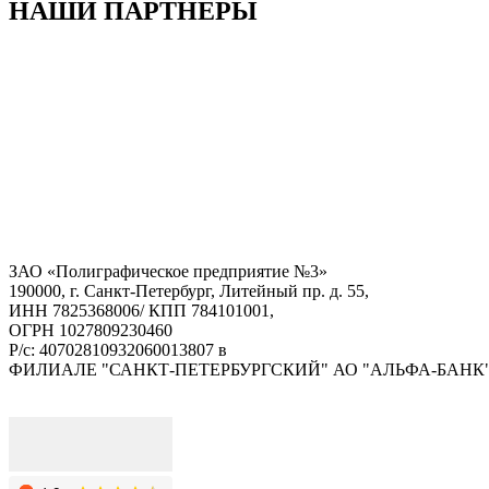
НАШИ ПАРТНЕРЫ
ЗАО «Полиграфическое предприятие №3»
190000, г. Санкт-Петербург, Литейный пр. д. 55,
ИНН 7825368006/ КПП 784101001,
ОГРН 1027809230460
Р/с: 40702810932060013807 в
ФИЛИАЛЕ "САНКТ-ПЕТЕРБУРГСКИЙ" АО "АЛЬФА-БАНК