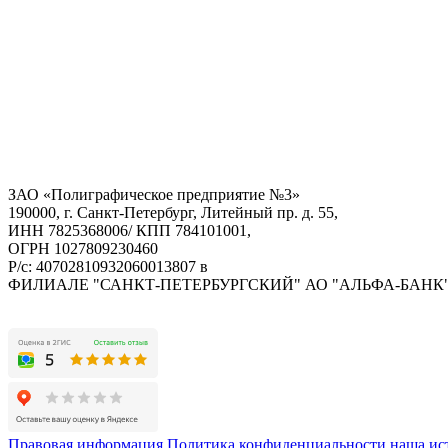
ЗАО «Полиграфическое предприятие №3»
190000, г. Санкт-Петербург, Литейный пр. д. 55,
ИНН 7825368006/ КПП 784101001,
ОГРН 1027809230460
Р/с: 40702810932060013807 в
ФИЛИАЛЕ "САНКТ-ПЕТЕРБУРГСКИЙ" АО "АЛЬФА-БАНК
Правовая информация
Политика конфиденциальности
наша ис