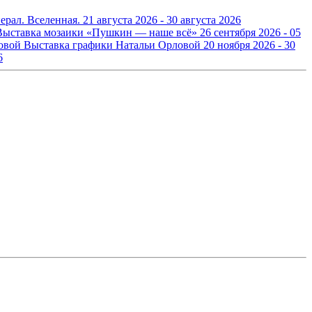
ерал. Вселенная.
21 августа 2026 - 30 августа 2026
Выставка мозаики «Пушкин — наше всё»
26 сентября 2026 - 05
Выставка графики Натальи Орловой
20 ноября 2026 - 30
6