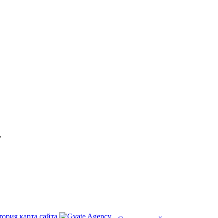
"
тория
карта сайта