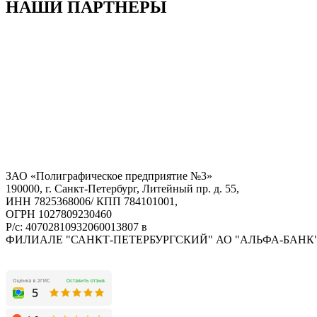
НАШИ ПАРТНЕРЫ
ЗАО «Полиграфическое предприятие №3»
190000, г. Санкт-Петербург, Литейный пр. д. 55,
ИНН 7825368006/ КПП 784101001,
ОГРН 1027809230460
Р/с: 40702810932060013807 в
ФИЛИАЛЕ "САНКТ-ПЕТЕРБУРГСКИЙ" АО "АЛЬФА-БАНК