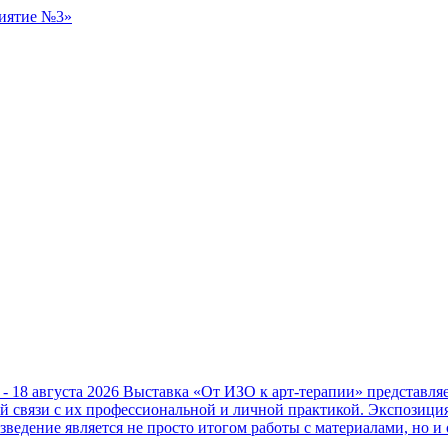
 - 18 августа 2026
Выставка «От ИЗО к арт-терапии» представл
ой связи с их профессиональной и личной практикой. Экспозици
зведение является не просто итогом работы с материалами, но и