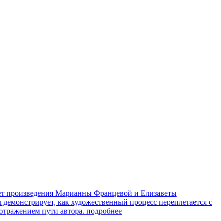
яет произведения Марианны Францевой и Елизаветы
я демонстрирует, как художественный процесс переплетается с
 отражением пути автора.
подробнее