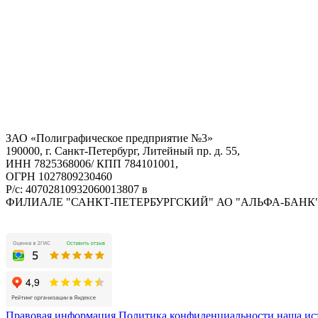
ЗАО «Полиграфическое предприятие №3»
190000, г. Санкт-Петербург, Литейный пр. д. 55,
ИНН 7825368006/ КПП 784101001,
ОГРН 1027809230460
Р/с: 40702810932060013807 в
ФИЛИАЛЕ "САНКТ-ПЕТЕРБУРГСКИЙ" АО "АЛЬФА-БАНК
Правовая информация
Политика конфиденциальности
наша ис