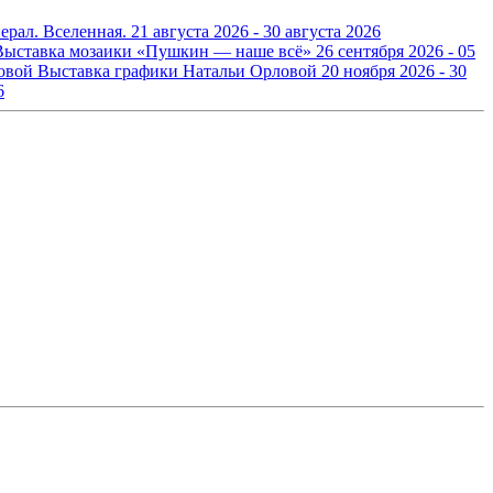
ерал. Вселенная.
21 августа 2026 - 30 августа 2026
Выставка мозаики «Пушкин — наше всё»
26 сентября 2026 - 05
Выставка графики Натальи Орловой
20 ноября 2026 - 30
6