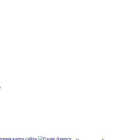
"
тория
карта сайта