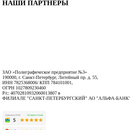
НАШИ ПАРТНЕРЫ
ЗАО «Полиграфическое предприятие №3»
190000, г. Санкт-Петербург, Литейный пр. д. 55,
ИНН 7825368006/ КПП 784101001,
ОГРН 1027809230460
Р/с: 40702810932060013807 в
ФИЛИАЛЕ "САНКТ-ПЕТЕРБУРГСКИЙ" АО "АЛЬФА-БАНК