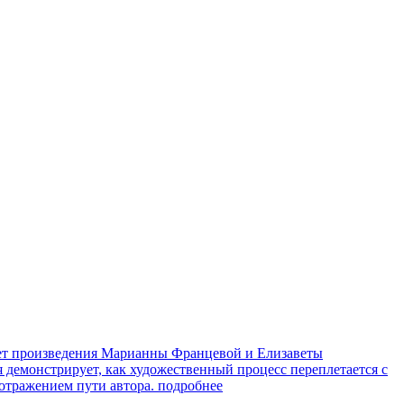
яет произведения Марианны Францевой и Елизаветы
я демонстрирует, как художественный процесс переплетается с
 отражением пути автора.
подробнее