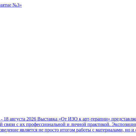
 - 18 августа 2026
Выставка «От ИЗО к арт-терапии» представл
ой связи с их профессиональной и личной практикой. Экспозици
зведение является не просто итогом работы с материалами, но и