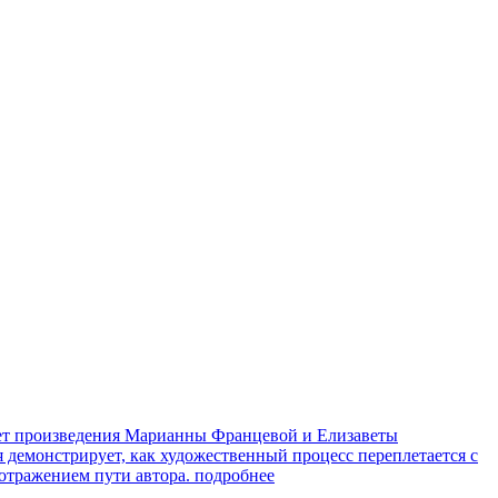
яет произведения Марианны Францевой и Елизаветы
я демонстрирует, как художественный процесс переплетается с
 отражением пути автора.
подробнее