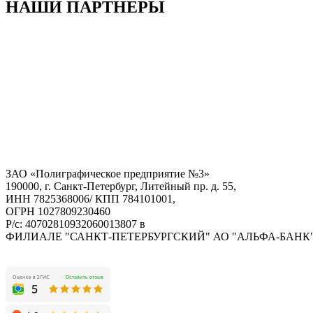
НАШИ ПАРТНЕРЫ
ЗАО «Полиграфическое предприятие №3»
190000, г. Санкт-Петербург, Литейный пр. д. 55,
ИНН 7825368006/ КПП 784101001,
ОГРН 1027809230460
Р/с: 40702810932060013807 в
ФИЛИАЛЕ "САНКТ-ПЕТЕРБУРГСКИЙ" АО "АЛЬФА-БАНК