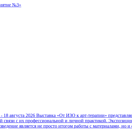
 - 18 августа 2026
Выставка «От ИЗО к арт-терапии» представл
ой связи с их профессиональной и личной практикой. Экспозици
зведение является не просто итогом работы с материалами, но и